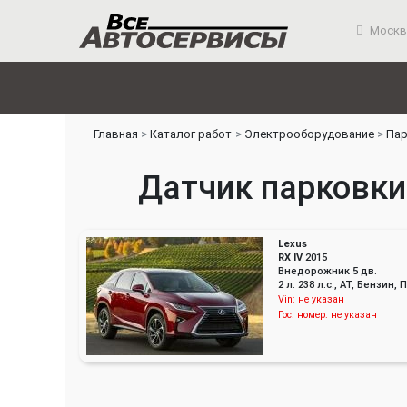
Москв
Главная
Каталог работ
Электрооборудование
Пар
Датчик парковки 
Lexus
RX IV
2015
Внедорожник 5 дв.
2 л. 238 л.с., AT, Бензин
Vin:
не указан
Гос. номер:
не указан