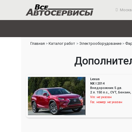
Москв
Главная
Каталог работ
Электрооборудование
Фар
Дополнител
Lexus
NX I
2014
Внедорожник 5 дв.
2 л. 150 л.с., CVT, Бенз
Vin:
не указан
Гос. номер:
не указан