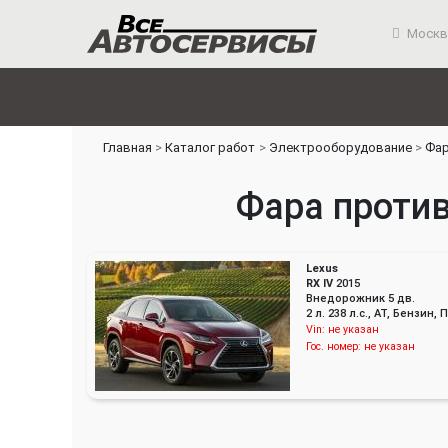
Москв
Главная
Каталог работ
Электрооборудование
Фар
Фара против
Lexus
RX IV
2015
Внедорожник 5 дв.
2 л. 238 л.с., AT, Бензин
Vin:
не указан
Гос. номер:
не указан