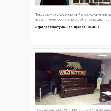
Петронас – это современный и технологичный ав
масел и технических жидкостей, а также диагнос
Фара противотуманная, правая - замена
Технический центр WILD MOTORS предлагает пра