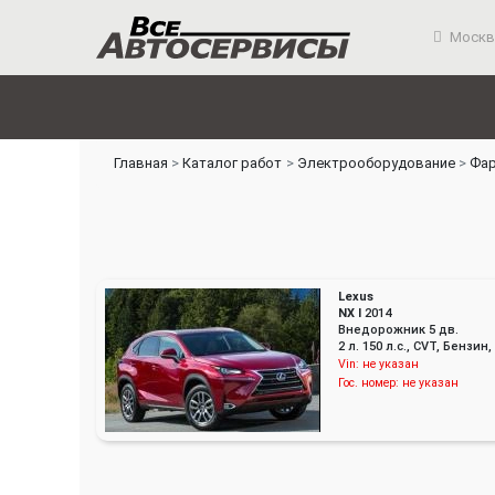
Москв
Главная
Каталог работ
Электрооборудование
Фар
Lexus
NX I
2014
Внедорожник 5 дв.
2 л. 150 л.с., CVT, Бенз
Vin:
не указан
Гос. номер:
не указан