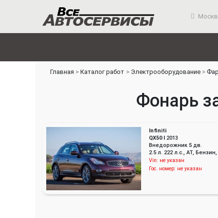
Москв
Главная
Каталог работ
Электрооборудование
Фар
Фонарь за
Infiniti
QX50 I
2013
Внедорожник 5 дв.
2.5 л. 222 л.с., AT, Бенз
Vin:
не указан
Гос. номер:
не указан