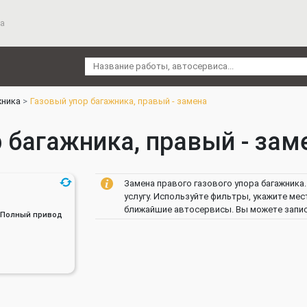
а
жника
Газовый упор багажника, правый - замена
 багажника, правый - заме
Замена правого газового упора багажника
услугу. Используйте фильтры, укажите мес
ближайшие автосервисы. Вы можете записа
ин, Полный привод