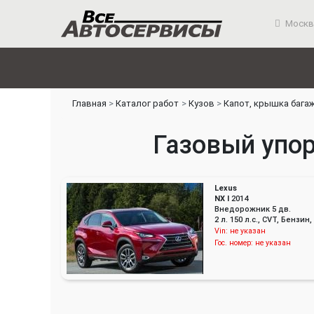
Москв
Главная
Каталог работ
Кузов
Капот, крышка бага
Газовый упор
Lexus
NX I
2014
Внедорожник 5 дв.
2 л. 150 л.с., CVT, Бенз
Vin:
не указан
Гос. номер:
не указан