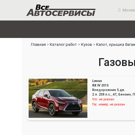
Москв
Главная
Каталог работ
Кузов
Капот, крышка бага
Газовы
Lexus
RX IV
2015
Внедорожник 5 дв.
2 л. 238 л.с., AT, Бензин
Vin:
не указан
Гос. номер:
не указан