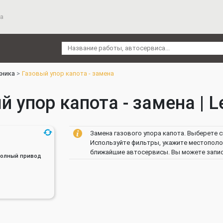
а
жника
Газовый упор капота - замена
й упор капота - замена | L
Замена газового упора капота. Выберете с
Используйте фильтры, укажите местополож
ближайшие автосервисы. Вы можете записа
, Полный привод