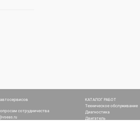
 автосервисов
КАТАЛОГ РАБОТ
Техническое обслуживание
вопросам сотрудничества
Диагностика
@vseas.ru
Двигатель
Трансмиссия
поддержка
Ходовая часть
vseas.ru
Рулевое управление