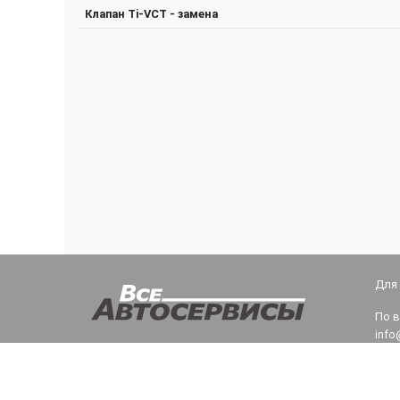
Клапан Ti-VCT - замена
Для
По 
info
Тех
teh@