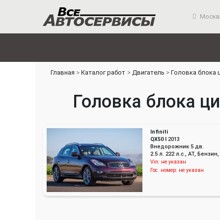
Москв
Главная
Каталог работ
Двигатель
Головка блока 
Головка блока цил
Infiniti
QX50 I
2013
Внедорожник 5 дв.
2.5 л. 222 л.с., AT, Бенз
Vin:
не указан
Гос. номер:
не указан