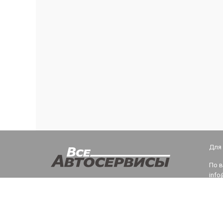
Для
По 
info
Тех
teh@
Пол