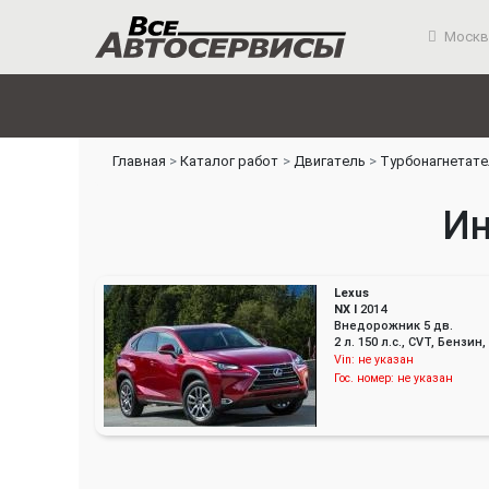
Москв
Главная
Каталог работ
Двигатель
Турбонагнетате
Ин
Lexus
NX I
2014
Внедорожник 5 дв.
2 л. 150 л.с., CVT, Бенз
Vin:
не указан
Гос. номер:
не указан