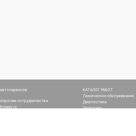
 автосервисов
КАТАЛОГ РАБОТ
Техническое обслуживание
вопросам сотрудничества
Диагностика
@vseas.ru
Двигатель
Трансмиссия
поддержка
Ходовая часть
vseas.ru
Рулевое управление
Тормозная система
итика конфиденциальности