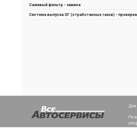
Сажевый фильтр - замена
Система выпуска ОГ (отработанных газов) - проверка
Для
По 
info
Тех