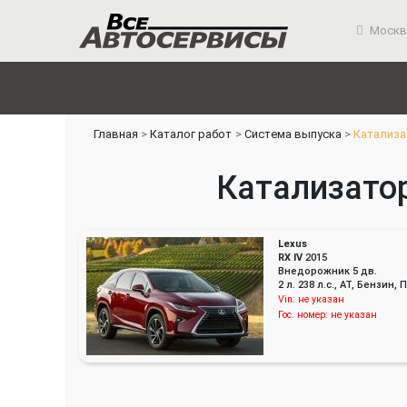
Москв
Главная
Каталог работ
Система выпуска
Катализа
Катализатор
Lexus
RX IV
2015
Внедорожник 5 дв.
2 л. 238 л.с., AT, Бензин
Vin:
не указан
Гос. номер:
не указан