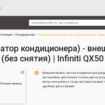
а
нтиляция
Кондиционер
Конденсатор (радиатор кондиционера) - внешн
атор кондиционера) - вне
(без снятия) | Infiniti QX50
Внешняя мойка, чистка конденсатора (рад
автомобиль для показа точных цен на усл
метро или район и тогда система покажет
ин, Полный привод
удобную дату и время.