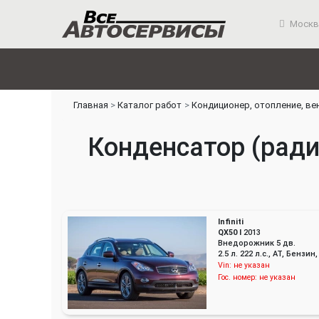
Москв
Главная
Каталог работ
Кондиционер, отопление, ве
Конденсатор (ради
Infiniti
QX50 I
2013
Внедорожник 5 дв.
2.5 л. 222 л.с., AT, Бенз
Vin:
не указан
Гос. номер:
не указан