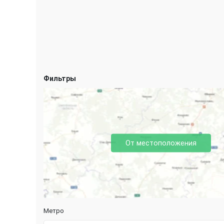
Фильтры
От местоположения
Метро