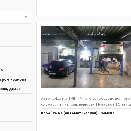
на
тром - замена
ерка, долив
АвтоТехЦентр TRINITY - это автосервис полного
сложности и направленности: Плановое ТО автом
Коробка АТ (автоматическая) - замена