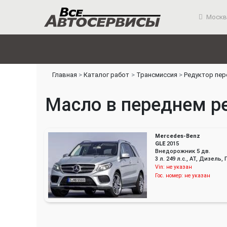
Москв
Главная
Каталог работ
Трансмиссия
Редуктор пер
Масло в переднем ре
Mercedes-Benz
GLE
2015
Внедорожник 5 дв.
3 л. 249 л.с., AT, Дизел
Vin:
не указан
Гос. номер:
не указан