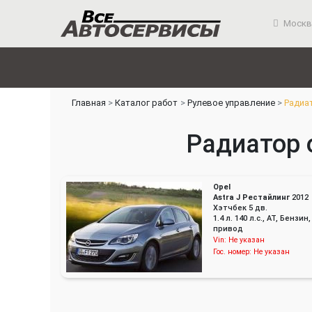
Москв
Главная
Каталог работ
Рулевое управление
Радиа
Радиатор о
Opel
Astra J Рестайлинг
2012
Хэтчбек 5 дв.
1.4 л. 140 л.с., AT, Бензи
привод
Vin:
Не указан
Гос. номер:
Не указан