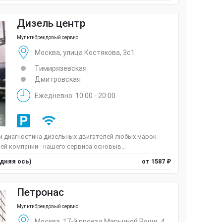
Дизель центр
Мультибрендовый сервис
Москва, улица Костякова, 3с1
Тимирязевская
Дмитровская
Ежедневно: 10:00 - 20:00
 и диагностика дизельных двигателей любых марок
ей компании - нашего сервиса основыв...
едняя ось)
от 1587 ₽
Петронас
Мультибрендовый сервис
Москва, 17-й проезд Марьиной Рощи, 4