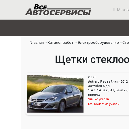
Москв
Главная
Каталог работ
Электрооборудование
Сте
Щeтки стеклооч
Opel
Astra J Рестайлинг
2012
Хэтчбек 5 дв.
1.4 л. 140 л.с., AT, Бензи
привод
Vin:
не указан
Гос. номер:
не указан