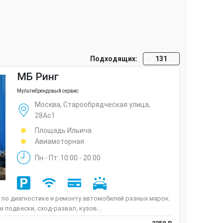
Подходящих:
131
МБ Ринг
Мультибрендовый сервис
Москва, Старообрядческая улица,
28Ас1
Площадь Ильича
Авиамоторная
Пн - Пт: 10:00 - 20:00
и по диагностике и ремонту автомобилей разных марок.
 подвески, сход-развал, кузов...