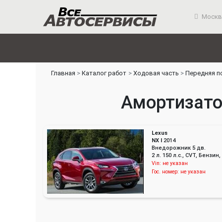
Москв
Главная
Каталог работ
Ходовая часть
Передняя п
Амортизатор
Lexus
NX I
2014
Внедорожник 5 дв.
2 л. 150 л.с., CVT, Бенз
Vin:
не указан
Гос. номер:
не указан