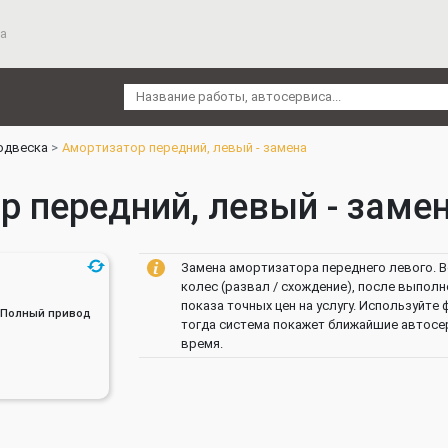
а
одвеска
Амортизатор передний, левый - замена
 передний, левый - замен
Замена амортизатора переднего левого. В
колес (развал / схождение), после выпол
показа точных цен на услугу. Используйте
ин, Полный привод
тогда система покажет ближайшие автосер
время.