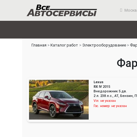
Москв
Главная
Каталог работ
Электрооборудование
Фар
Фар
Lexus
RX IV
2015
Внедорожник 5 дв.
2 л. 238 л.с., AT, Бензин
Vin:
не указан
Гос. номер:
не указан