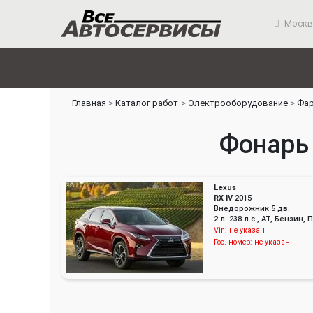
Москв
Главная
Каталог работ
Электрооборудование
Фар
Фонарь 
Lexus
RX IV
2015
Внедорожник 5 дв.
2 л. 238 л.с., AT, Бензин
Vin:
не указан
Гос. номер:
не указан