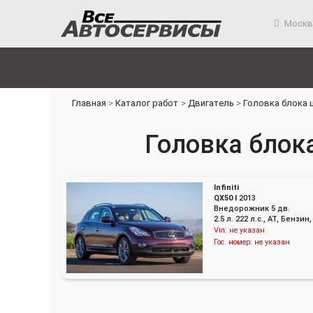
Москв
Главная
Каталог работ
Двигатель
Головка блока 
Головка блока
Infiniti
QX50 I
2013
Внедорожник 5 дв.
2.5 л. 222 л.с., AT, Бенз
Vin:
не указан
Гос. номер:
не указан