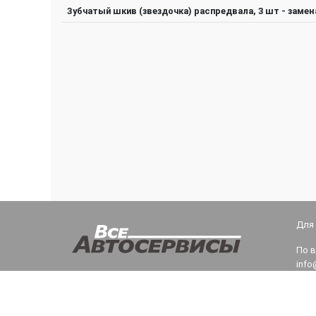
Зубчатый шкив (звездочка) распредвала, 3 шт - замен
Для
По 
info
Тех
teh@