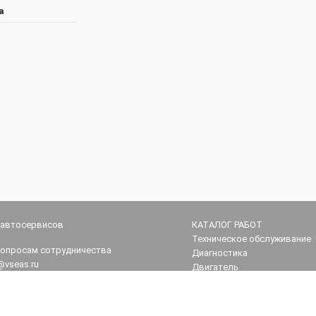
а
 автосервисов
КАТАЛОГ РАБОТ
Техническое обслуживание
вопросам сотрудничества
Диагностика
@vseas.ru
Двигатель
Трансмиссия
поддержка
Ходовая часть
vseas.ru
Рулевое управление