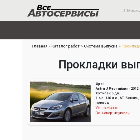
Москв
Главная
Каталог работ
Система выпуска
Прокладк
Прокладки выпу
Opel
Astra J Рестайлинг
2012
Хэтчбек 5 дв.
1.4 л. 140 л.с., AT, Бензи
привод
Vin:
не указан
Гос. номер:
не указан