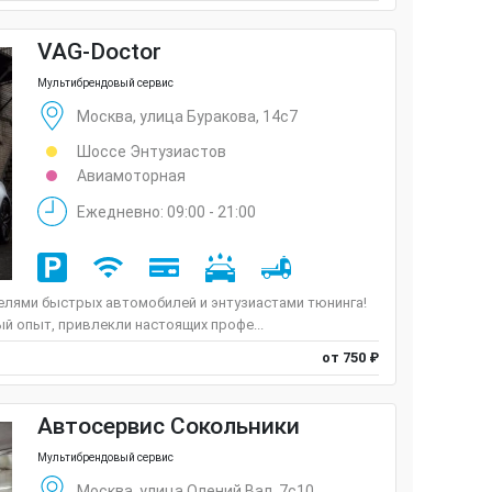
VAG-Doctor
Мультибрендовый сервис
Москва, улица Буракова, 14с7
Шоссе Энтузиастов
Авиамоторная
Ежедневно: 09:00 - 21:00
елями быстрых автомобилей и энтузиастами тюнинга!
й опыт, привлекли настоящих профе...
от 750 ₽
Автосервис Сокольники
Мультибрендовый сервис
Москва, улица Олений Вал, 7с10