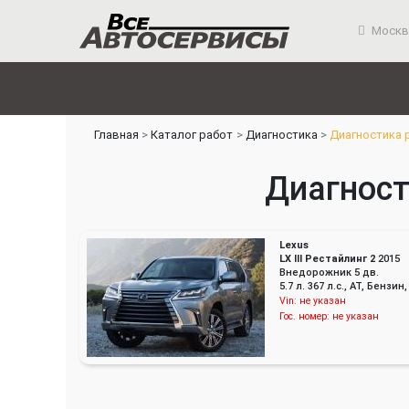
Москв
Главная
Каталог работ
Диагностика
Диагностика 
Диагност
Lexus
LX III Рестайлинг 2
2015
Внедорожник 5 дв.
5.7 л. 367 л.с., AT, Бенз
Vin:
не указан
Гос. номер:
не указан