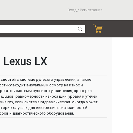
Вход / Регистрация
 Lexus LX
авностей в системе рулевого управления, а также
остику входит визуальный осмотр на износ и
грегатов системы рулевого управления, проверка:
шумов, равномерности износа шин, уровня и утечек
мня гур, если система гидравлическая. Иногда может
оторых случаях для выявления неисправностей
ров и диагностического оборудования.